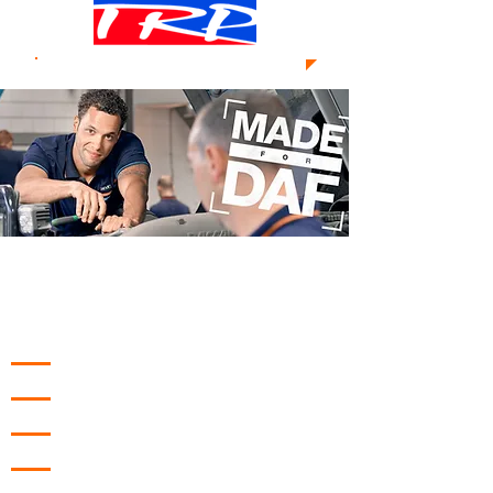
Recrutement
Souhaitez-vous rejoindre une entreprise
familiale qui vous permet d’allier carrière
et vie personnelle ?
Mécanicien junior (H/F)
Mécanicien sénior (H/F)
Chaudronnier (H/F)
Peintre-carrossier (H/F)