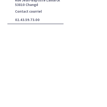
Rue Jean-Baptiste Lamarck
53810 Changé
Contact courriel
02.43.59.73.00
Du lundi au jeudi
8h → 12h et 13h30 → 18h
Le vendredi
8h → 12h et 13h30 → 19h
Le samedi
de 7h à 12h30
Ciron Alençon
18 rue François Arago
61250 Valframbert
Contact courriel
02.33.81.13.80
Du lundi au vendredi
8h → 12h et 13h30 → 18h30
Le samedi
de 7h à 12h
Ciron Mayenne