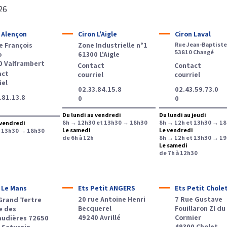
26
 Alençon
Ciron L'Aigle
Ciron Laval
e François
Zone Industrielle n°1
Rue Jean-Baptiste
53810 Changé
o
61300 L'Aigle
0 Valframbert
Contact
Contact
act
courriel
courriel
iel
02.33.84.15.8
02.43.59.73.0
.81.13.8
0
0
Du lundi au vendredi
Du lundi au jeudi
8h → 12h30 et 13h30 → 18h30
8h → 12h et 13h30 → 18
 vendredi
Le samedi
Le vendredi
t 13h30 → 18h30
de 6h à 12h
8h → 12h et 13h30 → 19
Le samedi
de 7h à 12h30
 Le Mans
Ets Petit ANGERS
Ets Petit Chole
20 rue Antoine Henri
7 Rue Gustave
 Grand Tertre
Becquerel
Fouillaron ZI du
e des
49240 Avrillé
Cormier
audières 72650
49300 Cholet