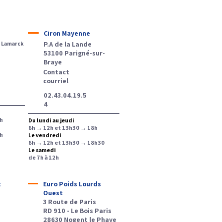
Ciron Mayenne
 Lamarck
P.A de la Lande
53100 Parigné-sur-
Braye
Contact
courriel
02.43.04.19.5
4
h
Du lundi au jeudi
8h → 12h et 13h30 → 18h
h
Le vendredi
8h → 12h et 13h30 → 18h30
Le samedi
de 7h à 12h
t
Euro Poids Lourds
Ouest
3 Route de Paris
RD 910 - Le Bois Paris
28630 Nogent le Phaye