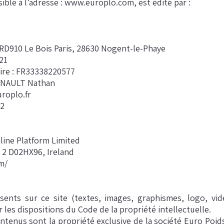
ible à l’adresse :
www.europlo.com
, est édité par :
, RD910 Le Bois Paris, 28630 Nogent-le-Phaye
21
re : FR33338220577
 RENAULT Nathan
roplo.fr
62
nline Platform Limited
n 2 D02HX96, Ireland
om/
ents sur ce site (textes, images, graphismes, logo, vidé
r les dispositions du Code de la propriété intellectuelle.
ontenus sont la propriété exclusive de la société Euro Poi