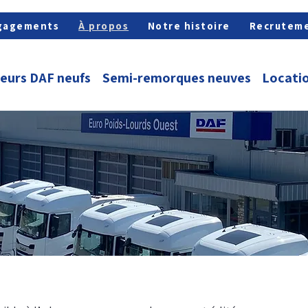
gagements
À propos
Notre histoire
Recrutem
eurs DAF neufs
Semi-remorques neuves
Locatio