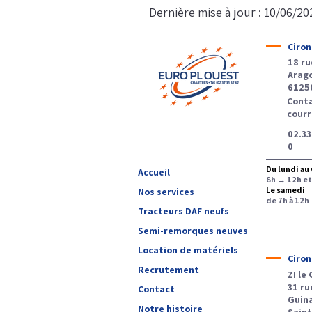
Dernière mise à jour : 10/06/20
Ciron
18 ru
Arag
6125
Cont
courr
02.33
0
Du lundi au
Accueil
8h → 12h e
Le samedi
Nos services
de 7h à 12h
Tracteurs DAF neufs
Semi-remorques neuves
Location de matériels
Ciron
Recrutement
ZI le
31 ru
Contact
Guin
Notre histoire