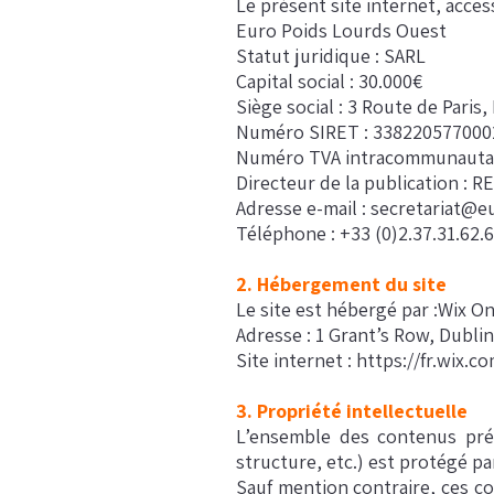
Le présent site internet, access
Euro Poids Lourds Ouest
Statut juridique : SARL
Capital social : 30.000€
Siège social : 3 Route de Paris
Numéro SIRET : 338220577000
Numéro TVA intracommunautai
Directeur de la publication :
Adresse e-mail :
secretariat@eu
Téléphone : +33 (0)2.37.31.62.
2.
Hébergement du site
Le site est hébergé par :Wix O
Adresse : 1 Grant’s Row, Dubli
Site internet :
https://fr.wix.c
3. Propriété intellectuelle
L’ensemble des contenus prés
structure, etc.) est protégé pa
Sauf mention contraire, ces c