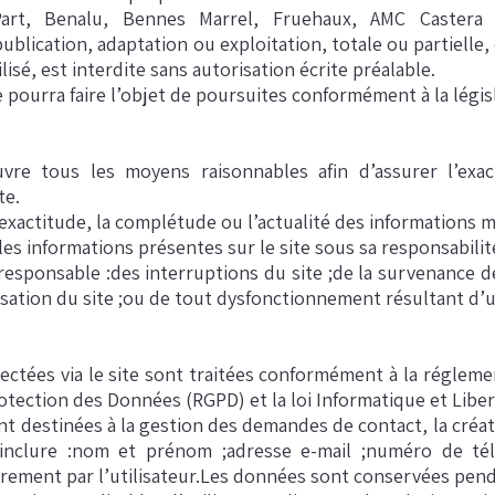
 Part, Benalu, Bennes Marrel, Fruehaux, AMC Castera 
ublication, adaptation ou exploitation, totale ou partielle
isé, est interdite sans autorisation écrite préalable.
 pourra faire l’objet de poursuites conformément à la légis
vre tous les moyens raisonnables afin d’assurer l’exac
te.
l’exactitude, la complétude ou l’actualité des informations m
 les informations présentes sur le site sous sa responsabilit
 responsable :des interruptions du site ;de la survenance
tilisation du site ;ou de tout dysfonctionnement résultant d’
ectées via le site sont traitées conformément à la réglem
otection des Données (RGPD) et la loi Informatique et Liber
nt destinées à la gestion des demandes de contact, la créa
inclure :nom et prénom ;adresse e-mail ;numéro de tél
rement par l’utilisateur.Les données sont conservées pend